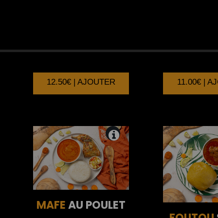
TIEB
AU POULET
YASSA
AU
12.50€ | AJOUTER
11.00€ | 
MAFE
AU POULET
FOUTOU