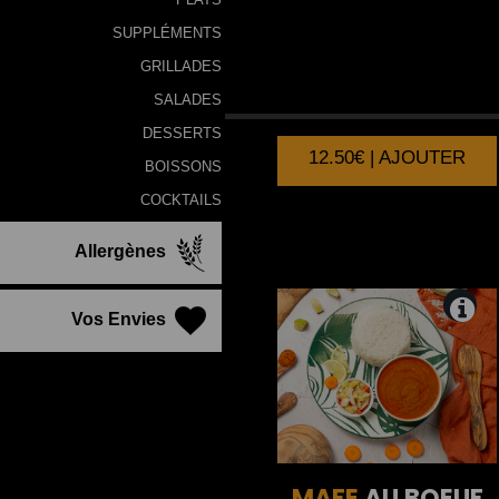
SUPPLÉMENTS
TIEB
AU POISSON
GRILLADES
SALADES
DESSERTS
12.50€ | AJOUTER
BOISSONS
COCKTAILS
Allergènes
Vos Envies
MAFE
AU BOEUF