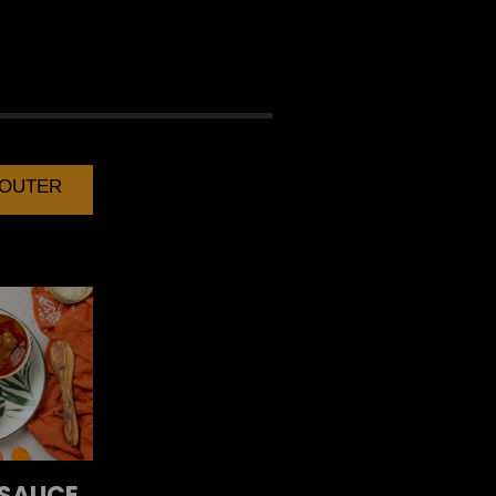
 POULET
AJOUTER
SAUCE