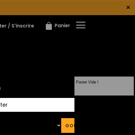
×
×
Panier
r / S'inscrire
Panier Vide !