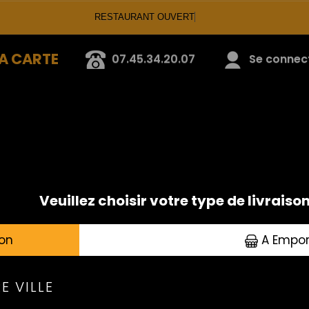
RESTAURANT OUVE
A CARTE
07.45.34.20.07
Se connecte
PLATS