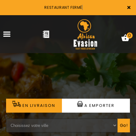
×
RESTAURANT FERMÉ
0
ACCUEIL
LA CARTE
VOTRE COMPTE
EN LIVRAISON
A EMPORTER
NOTRE RESTAURANT
VOS AVIS
Go!
MENTIONS LÉGALES