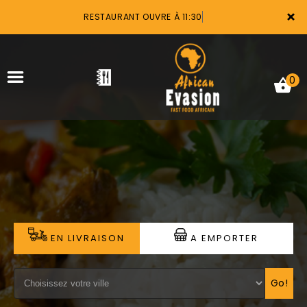
×
RESTAURANT OUVRE À 11:30
0
ACCUEIL
LA CARTE
VOTRE COMPTE
EN LIVRAISON
A EMPORTER
NOTRE RESTAURANT
VOS AVIS
Go!
MENTIONS LÉGALES