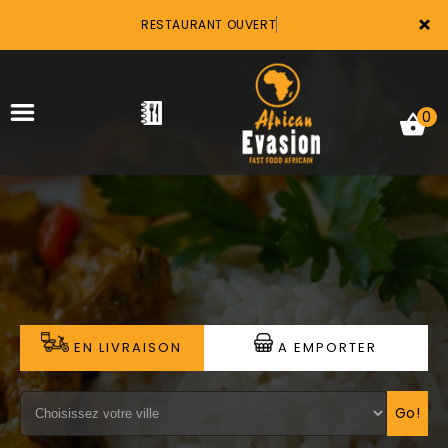
×
RESTAURANT OUVERT
0
ACCUEIL
LA CARTE
VOTRE COMPTE
EN LIVRAISON
A EMPORTER
NOTRE RESTAURANT
VOS AVIS
Go!
MENTIONS LÉGALES