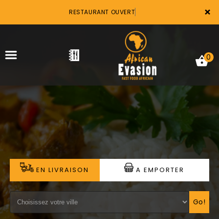
×
RESTAURANT OUVERT
0
ACCUEIL
LA CARTE
VOTRE COMPTE
EN LIVRAISON
A EMPORTER
NOTRE RESTAURANT
VOS AVIS
Go!
MENTIONS LÉGALES