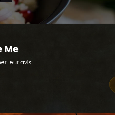
e Me
r leur avis