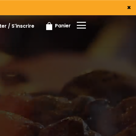
×
×
Panier
r / S'inscrire