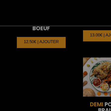
POISSON
BROCHETTES
DE
BOEUF
13.00€ | 
12.50€ | AJOUTER
DEMI
PO
BRAI