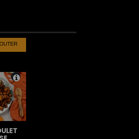
BRAISE
AJOUTER
ULET
SE