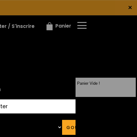
×
×
Panier
r / S'inscrire
Panier Vide !