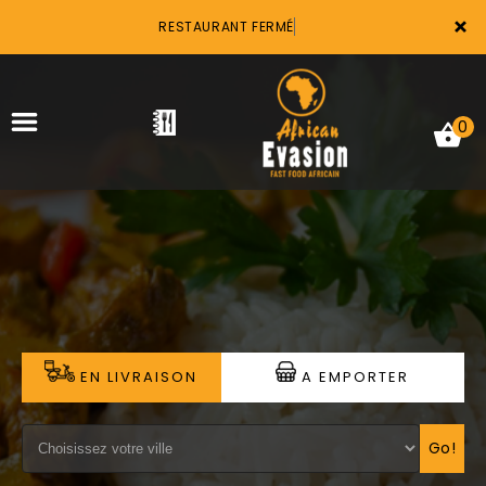
×
RESTAURANT FERMÉ
0
ACCUEIL
LA CARTE
VOTRE COMPTE
EN LIVRAISON
A EMPORTER
NOTRE RESTAURANT
VOS AVIS
Go!
MENTIONS LÉGALES