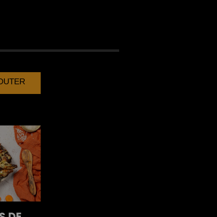
AU THON
JOUTER
S DE