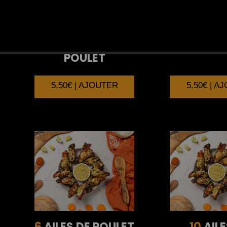
4
BRICK AU
4
BRICK 
POULET
5.50€ | AJOUTER
5.50€ | A
6
AILES DE POULET
10
AILE