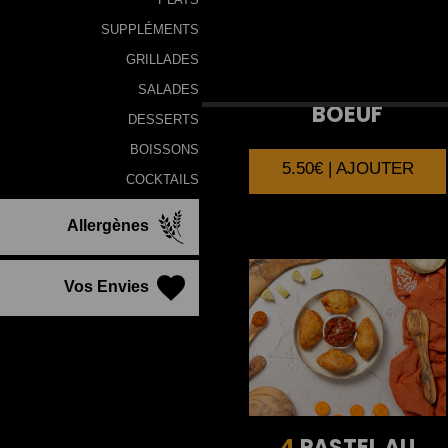
SUPPLÉMENTS
GRILLADES
4
SAMOUSSA AU
SALADES
BOEUF
DESSERTS
BOISSONS
5.50€ | AJOUTER
COCKTAILS
Allergènes
Vos Envies
4
PASTEL AU