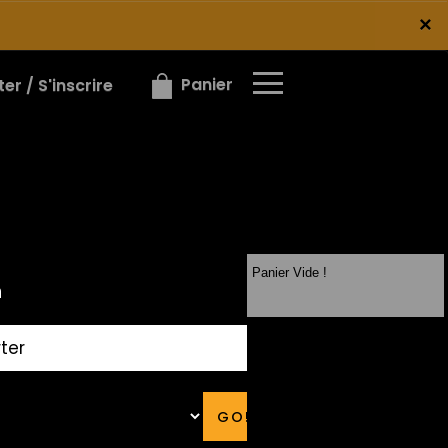
×
×
Panier
r / S'inscrire
Panier Vide !