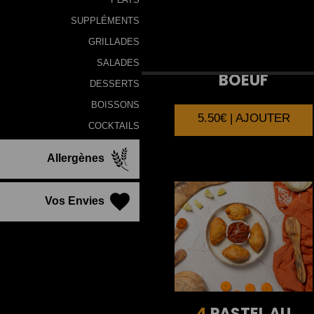
SUPPLÉMENTS
GRILLADES
4
SAMOUSSA AU
SALADES
BOEUF
DESSERTS
BOISSONS
5.50€ | AJOUTER
COCKTAILS
Allergènes
Vos Envies
4
PASTEL AU