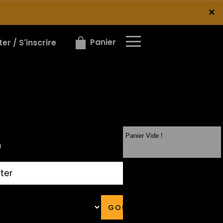
×
×
Panier
r / S'inscrire
Panier Vide !