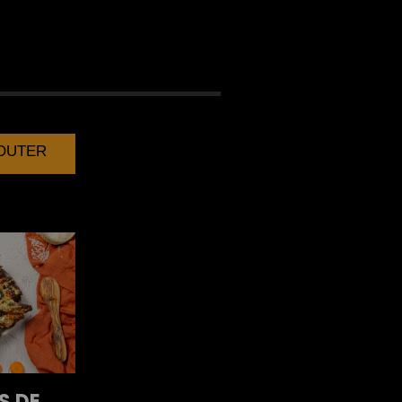
AU THON
JOUTER
S DE