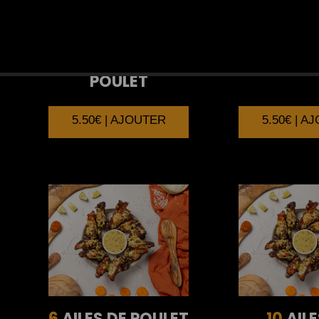
4
BRICK AU
4
BRICK 
POULET
5.50€ | AJOUTER
5.50€ | A
6
AILES DE POULET
10
AILE