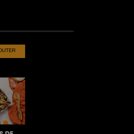
AU THON
JOUTER
S DE