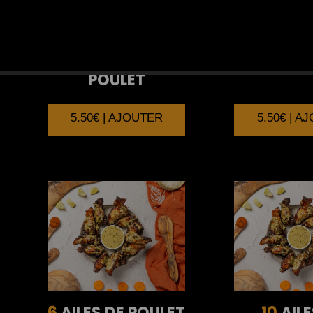
4
BRICK AU
4
BRICK 
POULET
5.50€ | AJOUTER
5.50€ | A
6
AILES DE POULET
10
AILE