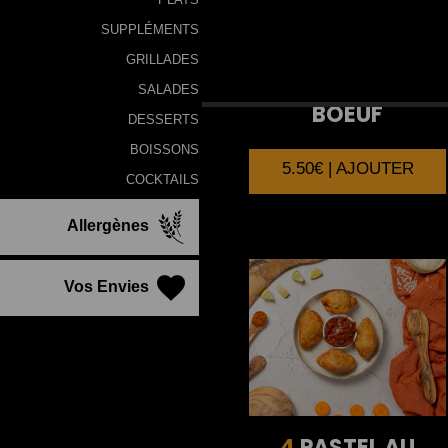
SUPPLÉMENTS
GRILLADES
4
SAMOUSSA AU
SALADES
BOEUF
DESSERTS
BOISSONS
5.50€ | AJOUTER
COCKTAILS
Allergènes
Vos Envies
4
PASTEL AU