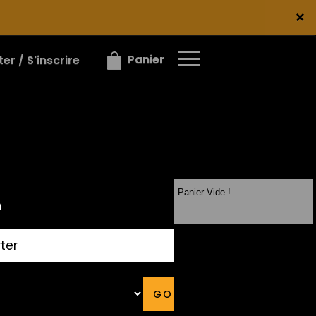
×
×
Panier
r / S'inscrire
Panier Vide !