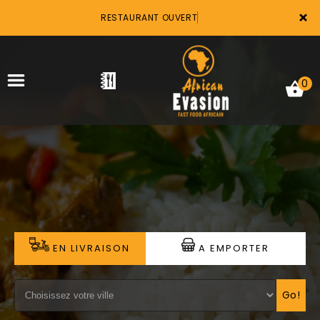
×
RESTAURANT OUVERT
0
ACCUEIL
LA CARTE
VOTRE COMPTE
EN LIVRAISON
A EMPORTER
NOTRE RESTAURANT
VOS AVIS
Go!
MENTIONS LÉGALES