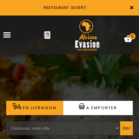
×
RESTAURANT OUVERT
0
ACCUEIL
LA CARTE
VOTRE COMPTE
EN LIVRAISON
A EMPORTER
NOTRE RESTAURANT
VOS AVIS
Go!
MENTIONS LÉGALES